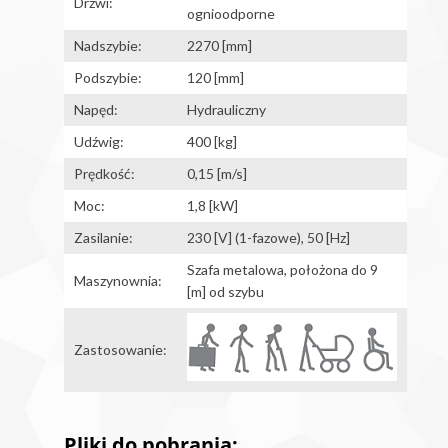
Drzwi:
ognioodporne
Nadszybie:
2270 [mm]
Podszybie:
120 [mm]
Napęd:
Hydrauliczny
Udźwig:
400 [kg]
Prędkość:
0,15 [m/s]
Moc:
1,8 [kW]
Zasilanie:
230 [V] (1-fazowe), 50 [Hz]
Szafa metalowa, położona do 9
Maszynownia:
[m] od szybu
Zastosowanie:
Pliki do pobrania: