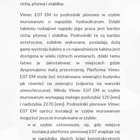
cicha, płynna i stabilna
Vimec E07 EM to podnośnik pionowy w szybie
murowanym o napędzie hydraulicznym. Dzięki
takiemu rodzajowi napędu jego praca jest bardzo
cicha, płynna i stabilna. Podnośniki te są bardzo
estetyczne, solidnie wykonane, posiadają dużą
gamę wystroju kabiny a co najważniejsze kabina jest
dostępna w wielu różnych wymiarach, dzięki temu
łatwo je zainstalować w miejscach gdzie
dysponujemy małą przestrzenią. Platforma Vimec
E07 EM może być instalowana wewnątrz budynku
jak również na zewnątrz (odporna na warunki
atmosferyczne). Windy Vimec E07 EM w szybie
murowanym wymagają małego podszybia 120 [mm]
i nadszybia 2270 [mm]. Podnośniki pionowe Vimec
E07 EM oprócz instalacji w szybie murowanym
mogą być jeszcze instalowane w szybie:
w szybie osłonowym, np. gdy miejsce
instalacji platformy pionowej E07 znajduje się
w narożniku dwóch ścian konstrukcyjnych