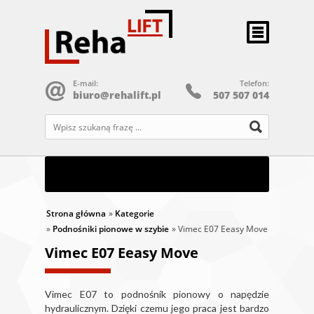
E-mail:
Telefon:
biuro@rehalift.pl
507 507 014
STRONA GŁÓWNA
PRODUKTY
SERWIS
Strona główna
»
Kategorie
»
Podnośniki pionowe w szybie
REALIZACJE
» Vimec E07 Eeasy Move
Vimec E07 Eeasy Move
KONTAKT
Vimec E07 to podnośnik pionowy o napędzie
hydraulicznym. Dzięki czemu jego praca jest bardzo