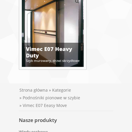
Vimec E07 Heavy
Duty
Szyb murowany, drzwi skrzydłowe
Strona główna
»
Kategorie
»
Podnośniki pionowe w szybie
» Vimec E07 Eeasy Move
Nasze produkty
Windy osobowe