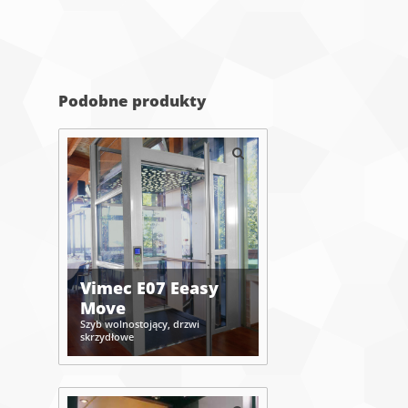
Podobne produkty
Vimec E07 Eeasy
Move
Szyb wolnostojący, drzwi
skrzydłowe