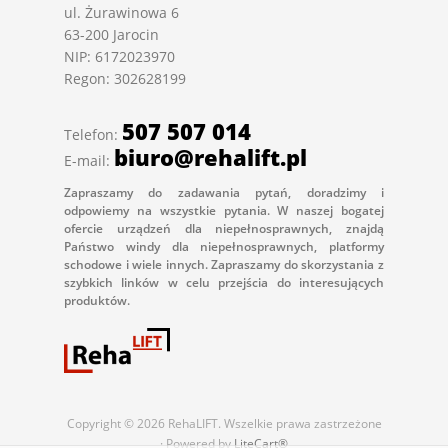
ul. Żurawinowa 6
63-200 Jarocin
NIP: 6172023970
Regon: 302628199
507 507 014
Telefon:
biuro@rehalift.pl
E-mail:
Zapraszamy do zadawania pytań, doradzimy i
odpowiemy na wszystkie pytania. W naszej bogatej
ofercie urządzeń dla niepełnosprawnych, znajdą
Państwo windy dla niepełnosprawnych, platformy
schodowe i wiele innych. Zapraszamy do skorzystania z
szybkich linków w celu przejścia do interesujących
produktów.
Copyright © 2026 RehaLIFT. Wszelkie prawa zastrzeżone
· Powered by
LiteCart®