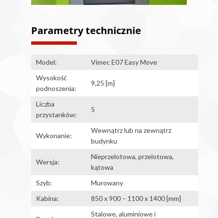
Parametry technicznie
Model:
Vimec E07 Easy Move
Wysokość
9,25 [m]
podnoszenia:
Liczba
5
przystanków:
Wewnątrz lub na zewnątrz
Wykonanie:
budynku
Nieprzelotowa, przelotowa,
Wersja:
kątowa
Szyb:
Murowany
Kabina:
850 x 900 – 1100 x 1400 [mm]
Stalowe, aluminiowe i