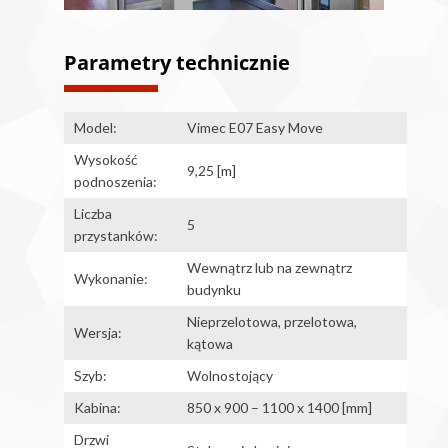
Parametry technicznie
Model:
Vimec E07 Easy Move
Wysokość
9,25 [m]
podnoszenia:
Liczba
5
przystanków:
Wewnątrz lub na zewnątrz
Wykonanie:
budynku
Nieprzelotowa, przelotowa,
Wersja:
kątowa
Szyb:
Wolnostojący
Kabina:
850 x 900 – 1100 x 1400 [mm]
Drzwi