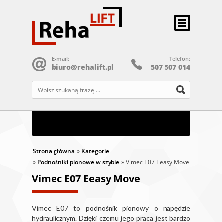
E-mail:
Telefon:
biuro@rehalift.pl
507 507 014
STRONA GŁÓWNA
PRODUKTY
SERWIS
Strona główna
»
Kategorie
»
Podnośniki pionowe w szybie
REALIZACJE
» Vimec E07 Eeasy Move
Vimec E07 Eeasy Move
KONTAKT
Vimec E07 to podnośnik pionowy o napędzie
hydraulicznym. Dzięki czemu jego praca jest bardzo