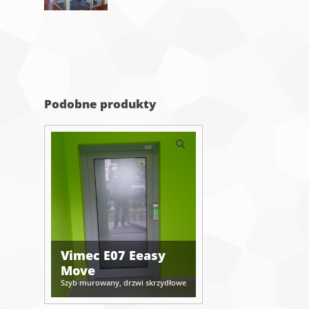
Podobne produkty
Vimec E07 Eeasy
Move
Szyb murowany, drzwi skrzydłowe