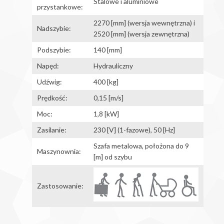
Stalowe i aluminiowe
przystankowe:
2270 [mm] (wersja wewnętrzna) i
Nadszybie:
2520 [mm] (wersja zewnętrzna)
Podszybie:
140 [mm]
Napęd:
Hydrauliczny
Udźwig:
400 [kg]
Prędkość:
0,15 [m/s]
Moc:
1,8 [kW]
Zasilanie:
230 [V] (1-fazowe), 50 [Hz]
Szafa metalowa, położona do 9
Maszynownia:
[m] od szybu
Zastosowanie: