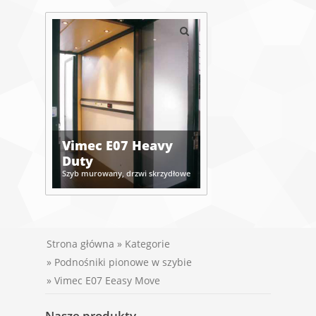
Vimec E07 Heavy
Duty
Szyb murowany, drzwi skrzydłowe
Strona główna
»
Kategorie
»
Podnośniki pionowe w szybie
» Vimec E07 Eeasy Move
Nasze produkty