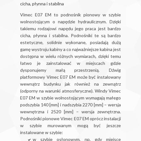
cicha, płynna i stabilna
Vimec E07 EM to podnośnik pionowy w szybie
wolnostojącym o napędzie hydraulicznym. Dzięki
takiemu rodzajowi napędu jego praca jest bardzo
cicha, płynna i stabilna. Podnośniki te są bardzo
estetyczne, solidnie wykonane, posiadają dużą
gamę wystroju kabiny a co najważniejsze kabina jest
dostępna w wielu różnych wymiarach, dzięki temu
łatwo je zainstalować w miejscach gdzie
dysponujemy małą przestrzenią. Dźwig
platformowy Vimec E07 EM może być instalowany
wewnątrz budynku jak również na zewnątrz
(odporny na warunki atmosferyczne). Windy Vimec
E07 EM w szybie wolnostojącym wymagają małego
podszybia 140 [mm] i nadszybia 2270 [mm] – wersja
wewnętrzna i 2520 [mm] – wersja zewnętrzna.
Podnośniki pionowe Vimec E07 EM oprócz instalacji
w szybie murowanym mogą być jeszcze
instalowane w szybie:
w szybie osłonowym, np. gdy miejsce